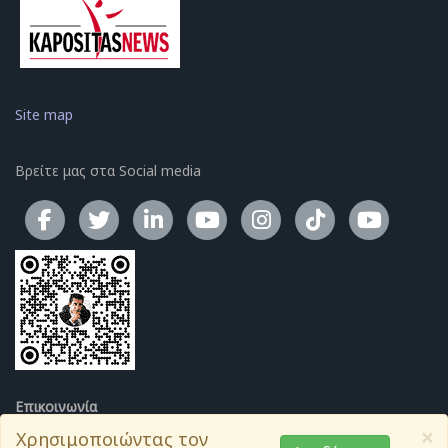
Site map
Βρείτε μας στα Social media
Το κανάλ
Επικοινωνία
×
Δημητρίου Σούτσου 17, Αθήνα.
Χρησιμοποιώντας τον