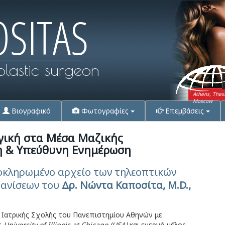
OSITAS
plastic surgeon
Athens, Thes
Moscow
Βιογραφικό
Φωτογραφίες
Επεμβάσεις
γική στα Μέσα Μαζικής
η & Υπεύθυνη Ενημέρωση
οκληρωμένο αρχείο των τηλεοπτικών
φανίσεων του
Δρ. Νώντα Καποσίτα, M.D.,
 Ιατρικής Σχολής του Πανεπιστημίου Αθηνών με
ς
University of Illinois at Chicago (USA)
και ενεργό μέλος