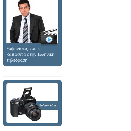
Εμφανίσεις του κ.
Καποσίτα στην Ελληνική
τηλεόραση