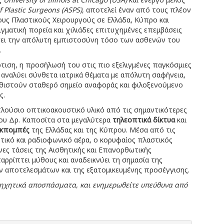
f Plastic Surgeons (ASPS)
, αποτελεί έναν από τους πλέον
ους Πλαστικούς Χειρουργούς σε Ελλάδα, Κύπρο και
ιγματική πορεία και χιλιάδες επιτυχημένες επεμβάσεις
ίσει την απόλυτη εμπιστοσύνη τόσο των ασθενών του
.
ρτιση, η προσήλωσή του στις πιο εξελιγμένες παγκόσμιες
α αναλύει σύνθετα ιατρικά θέματα με απόλυτη σαφήνεια,
καθιστούν σταθερό σημείο αναφοράς και φιλοξενούμενο
ς.
πλούσιο οπτικοακουστικό υλικό από τις σημαντικότερες
του Δρ. Καποσίτα στα μεγαλύτερα
τηλεοπτικά δίκτυα
και
εκπομπές
της Ελλάδας και της Κύπρου. Μέσα από τις
ικό και ραδιοφωνικό αέρα, ο κορυφαίος πλαστικός
νες τάσεις της Αισθητικής και Επανορθωτικής
ταρρίπτει μύθους και αναδεικνύει τη σημασία της
ν αποτελεσμάτων και της εξατομικευμένης προσέγγισης.
α ηχητικά αποσπάσματα, και ενημερωθείτε υπεύθυνα από