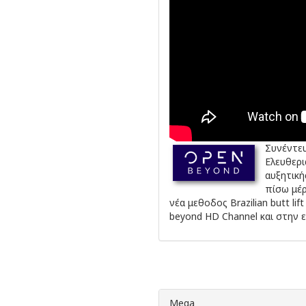
Συνέντε
Ελευθερι
αυξητική
πίσω μέρ
νέα μεθοδος Brazilian butt l
beyond HD Channel και στην 
Mega