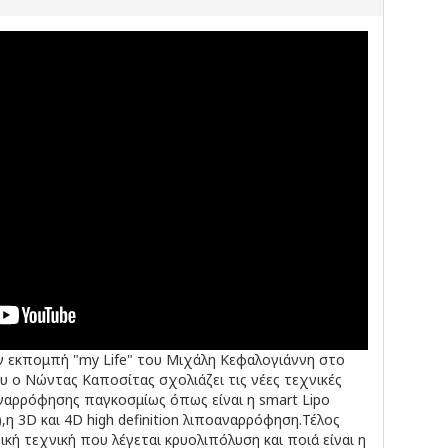
ν εκπομπή "my Life" του Μιχάλη Κεφαλογιάννη στο
 ο Νώντας Καποσίτας σχολιάζει τις νέες τεχνικές
ναρρόφησης παγκοσμίως όπως είναι η smart Lipo
ι),η 3D και 4D high definition λιποαναρρόφηση.Τέλος
ική τεχνική που λέγεται κρυολιπόλυση και ποιά είναι η