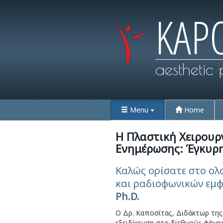
KAP
aesthetic 
Menu
Home
Η Πλαστική Χειρουρ
Ενημέρωσης: Έγκυρ
Καλώς ορίσατε στο ολ
και ραδιοφωνικών εμ
Ph.D.
O Δρ. Καποσίτας, Διδάκτωρ της
εξειδίκευση στο διεθνούς φήμη