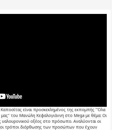
Καποσίτας είναι προσκεκλημένος της εκπομπής "Όλα
ή μας" του Μανώλη Κεφαλογιάννη στο Mega με θέμα: Οι
 υαλουρονικού οξέος στο πρόσωπο. Αναλύονται οι
και οι τρόποι διόρθωσης των προσώπων που έχουν