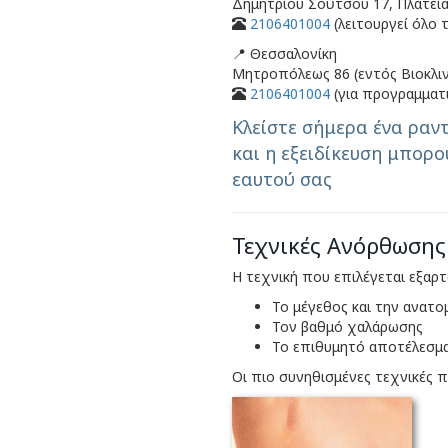
Δημητρίου Σούτσου 17, Πλατεία
2106401004
(λειτουργεί όλο 
📍 Θεσσαλονίκη
Μητροπόλεως 86 (εντός Βιοκλιν
2106401004
(για προγραμματ
Κλείστε σήμερα ένα ραν
και η εξειδίκευση μπορο
εαυτού σας
Τεχνικές Ανόρθωσης
Η τεχνική που επιλέγεται εξαρτ
Το μέγεθος και την ανατο
Τον βαθμό χαλάρωσης
Το επιθυμητό αποτέλεσμ
Οι πιο συνηθισμένες τεχνικές 