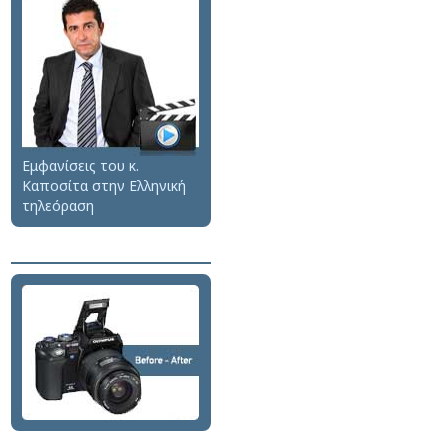
Εμφανίσεις του κ.
Καποσίτα στην Ελληνική
τηλεόραση