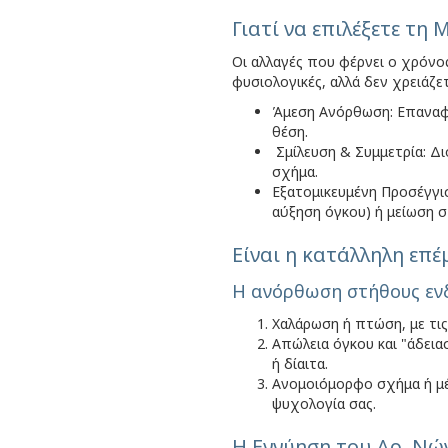
Γιατί να επιλέξετε τη
Οι αλλαγές που φέρνει ο χρόνος
φυσιολογικές, αλλά δεν χρειάζε
Άμεση Ανόρθωση: Επαναφο
θέση.
Σμίλευση & Συμμετρία: Δι
σχήμα.
Εξατομικευμένη Προσέγγισ
αύξηση όγκου) ή μείωση στ
Είναι η κατάλληλη επέ
Η ανόρθωση στήθους ενδ
Χαλάρωση ή πτώση, με τι
Απώλεια όγκου και "άδει
ή δίαιτα.
Ανομοιόμορφο σχήμα ή μέ
ψυχολογία σας.
Η Εγγύηση του Δρ. Νώ