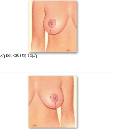
κή και κάθετη τομή