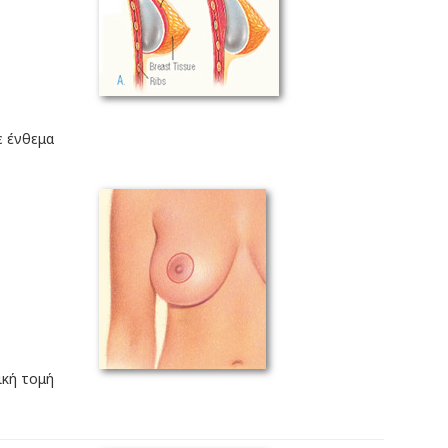
 ένθεμα
ική τομή