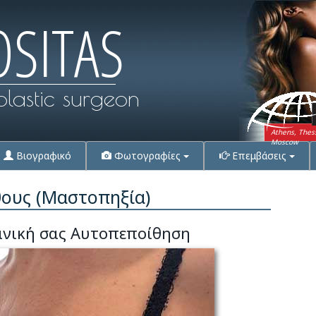
OSITAS
plastic surgeon
Athens, Thes
Moscow
Βιογραφικό
Φωτογραφίες
Επεμβάσεις
ους (Μαστοπηξία)
ανική σας Αυτοπεποίθηση