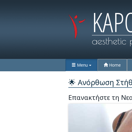
KAP
aesthetic 
Menu
Home
🌟 Ανόρθωση Στήθ
Επανακτήστε τη Νε