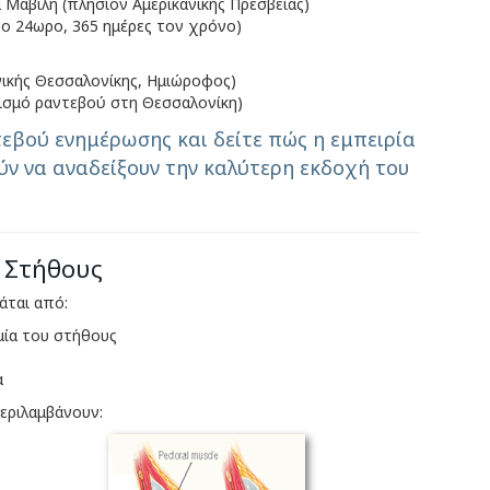
 Μαβίλη (πλησίον Αμερικανικής Πρεσβείας)
το 24ωρο, 365 ημέρες τον χρόνο)
ικής Θεσσαλονίκης, Ημιώροφος)
ισμό ραντεβού στη Θεσσαλονίκη)
τεβού ενημέρωσης και δείτε πώς η εμπειρία
ύν να αναδείξουν την καλύτερη εκδοχή του
 Στήθους
άται από:
μία του στήθους
α
περιλαμβάνουν: