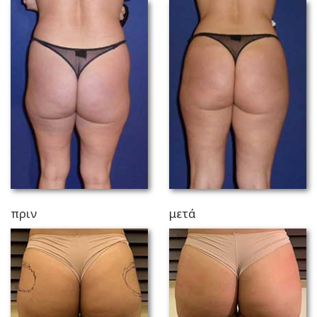
πριν
μετά